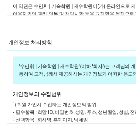
이 약관은 수만휘 | 기숙학원 | 재수학원이(가) 온라인으로 
이용자와의 권리, 의무 및 책임사항 등을 규정함을 목적으로 
제2조 [정의]
이 약관에서 사용하는 용어의 정의는 다음과 같습니다.
개인정보 처리방침
1. “수만휘 | 기숙학원 | 재수학원”(이)라 함은 “콘텐츠
2. “이용자”라 함은 “수만휘 | 기숙학원 | 재수학원”의 사
비회원을 말합니다.
'수만휘 | 기숙학원 | 재수학원'(이하 '회사')는 고객
3. “회원”이라 함은 “수만휘 | 기숙학원 | 재수학원”와(과
통하여 고객님께서 제공하시는 개인정보가 어떠한 용도와
제공받으며 “수만휘 | 기숙학원 | 재수학원”이(가) 제공하는
4. “비회원”이라 함은 “회원”이 아니면서 “수만휘 | 기숙학
5. “콘텐츠”라 함은 정보통신망이용촉진 및 정보보호 등에 
개인정보의 수집범위
또는 정보로서, 그 보존 및 이용에 있어서 효용을 높일 수 있
1) 회원 가입시 수집하는 개인정보의 범위
6. “아이디(ID)”라 함은 “회원”의 식별과 서비스이용을 위하
- 필수항목 : 희망 ID, 비밀번호, 성명, 주소, 생년월일, 성별
7. “비밀번호(PASSWORD)”라 함은 “회원”이 부여받은
- 선택항목 : 회사명, 홈페이지, 닉네임
제3조 [신원정보 등의 제공]
개인정보의 수집목적 및 이용목적